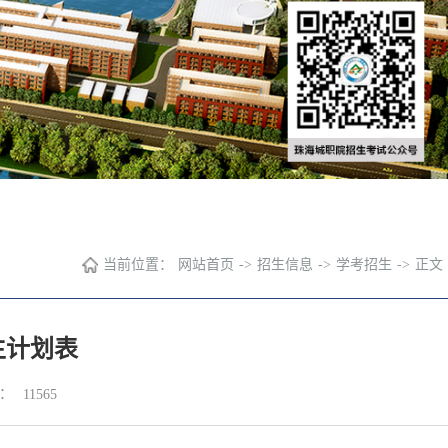
当前位置：
网站首页
->
招生信息
->
学考招生
->
正文
生计划表
：
11565