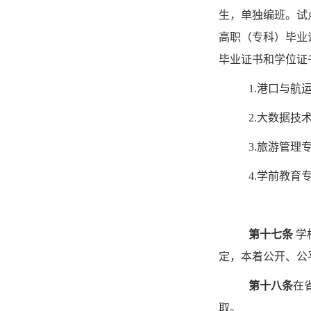
生，单独编班。试
高职（专科）毕业
毕业证书和学位证
1.
港口与航运
2.
大数据技术
3.
旅游管理
4.
学前教育专
第十七条
学
定，本着公开、公
第十八条
在
取。