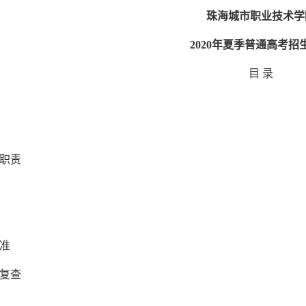
珠海城市职业技术学
2020
年夏季普通高考招
目
录
与职责
标准
和复查