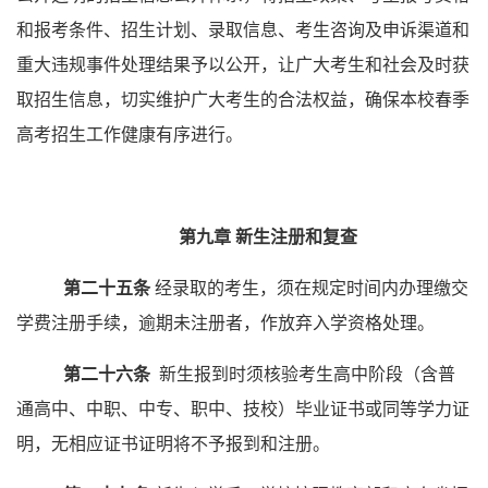
和报考条件、招生计划、录取信息、考生咨询及申诉渠道和
重大违规事件处理结果予以公开，让广大考生和社会及时获
取招生信息，切实维护广大考生的合法权益，确保本校春季
高考招生工作健康有序进行。
第九章
新生注册和复查
第
二
十
五
条
经录取的考生，须在规定时间内办理缴交
学费注册手续，逾期未注册者，作放弃入学资格处理。
第
二
十
六
条
新生报到时须核验考生高中阶段（含普
通高中、中职、中专、职中、技校）毕业证书或同等学
力
证
明，无相应证书证明将不予报到和注册。